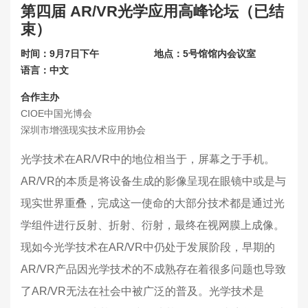
第四届 AR/VR光学应用高峰论坛（已结
联系我们
束）
关于展会
时间：9月7日下午
地点：5号馆馆内会议室
语言：中文
合作主办
CIOE中国光博会
深圳市增强现实技术应用协会
光学技术在AR/VR中的地位相当于，屏幕之于手机。
AR/VR的本质是将设备生成的影像呈现在眼镜中或是与
现实世界重叠，完成这一使命的大部分技术都是通过光
学组件进行反射、折射、衍射，最终在视网膜上成像。
现如今光学技术在AR/VR中仍处于发展阶段，早期的
AR/VR产品因光学技术的不成熟存在着很多问题也导致
了AR/VR无法在社会中被广泛的普及。光学技术是