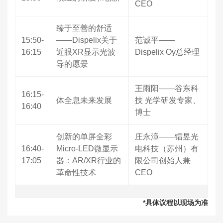
CEO
臻于至善的舒适
15:50-
——Dispelix关于
范诚平——
16:15
近眼XR显示光波
Dispelix Oy总经理
导的愿景
王雨阳——谷东科
16:15-
体全息未来发展
技 光学研发专家、
16:40
博士
创新的单屏全彩
庄永漳——镭昱光
16:40-
Micro-LED微显示
电科技（苏州）有
17:05
器：AR/XR行业的
限公司创始人兼
革命性技术
CEO
*具体议程以现场为准