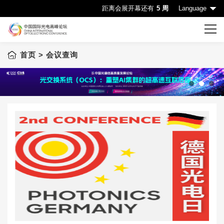
距离会展开幕还有
5 周
Language
首页
> 会议查询
首页
CIOE首页
会议一览表
1
2
3
会议查询
赞助机会
申请成为演讲嘉宾
下载中心