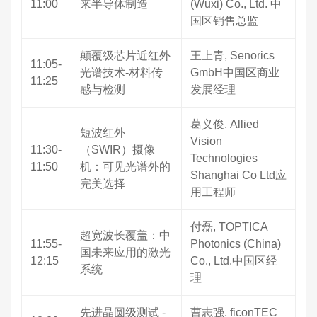
11:00
来半导体制造
(Wuxi) Co., Ltd. 中
国区销售总监
颠覆级芯片近红外
王上青, Senorics
11:05-
光谱技术-材料传
GmbH中国区商业
11:25
感与检测
发展经理
葛义俊, Allied
短波红外
Vision
11:30-
（SWIR）摄像
Technologies
11:50
机：可见光谱外的
Shanghai Co Ltd应
完美选择
用工程师
付磊, TOPTICA
超宽波长覆盖：中
11:55-
Photonics (China)
国未来应用的激光
12:15
Co., Ltd.中国区经
系统
理
先进晶圆级测试 -
曹志强, ficonTEC