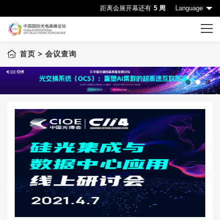
距离会展开幕还有
5 周
Language
首页
> 会议查询
首页
CIOE首页
会议一览表
1
2
3
会议查询
赞助机会
申请成为演讲嘉宾
下载中心