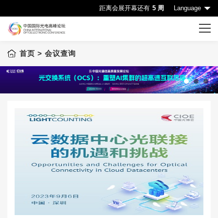
距离会展开幕还有
5 周
Language
首页
> 会议查询
首页
CIOE首页
会议一览表
1
2
3
会议查询
赞助机会
申请成为演讲嘉宾
下载中心