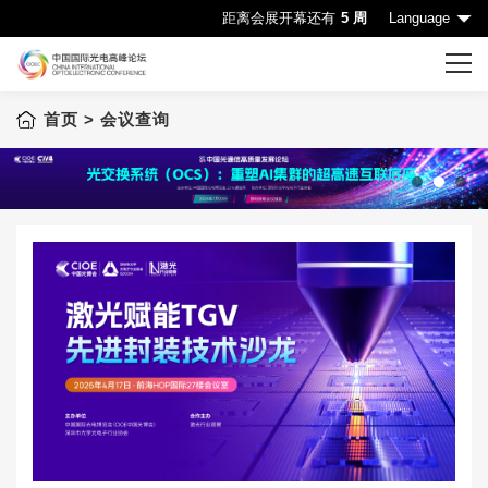
距离会展开幕还有
5 周
Language
首页
> 会议查询
首页
CIOE首页
会议一览表
1
2
3
会议查询
赞助机会
申请成为演讲嘉宾
下载中心