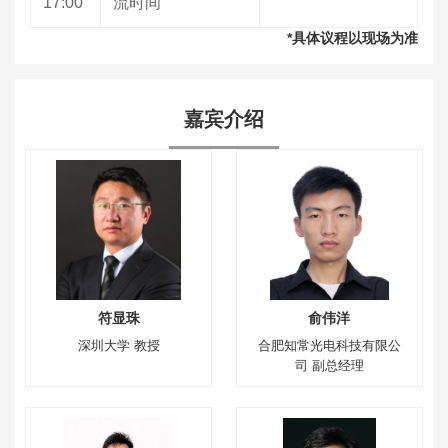
17:00
流时间
*具体议程以现场为准
嘉宾介绍
符显珠
俞伟洋
深圳大学 教授
合肥知常光电科技有限公
司 副总经理