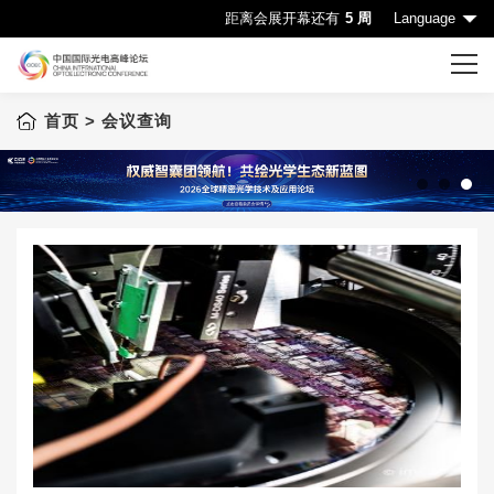
距离会展开幕还有
5 周
Language
首页
> 会议查询
首页
CIOE首页
会议一览表
1
2
3
会议查询
赞助机会
申请成为演讲嘉宾
下载中心