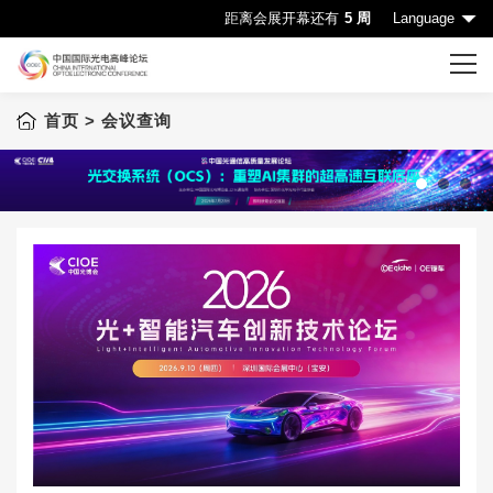
距离会展开幕还有
5 周
Language
首页
> 会议查询
首页
CIOE首页
会议一览表
1
2
3
会议查询
赞助机会
申请成为演讲嘉宾
下载中心