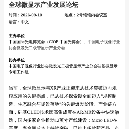
全球微显示产业发展论坛
联系我们
时间：2026-09-10
地点：2号馆馆内会议室
关于展会
语言：中文
主办单位
中国国际光电博览会（CIOE 中国光博会）、
中国电子视像行业
协会微发光二极管显示产业分会
协办单位
中国电子视像行业协会微发光二极管显示产业分会硅基微显示
专项工作组
当前，全球微显示与XR产业正迎来从技术突破迈向规
模应用的关键拐点，已从技术探索期全面迈入“规模制
造、生态融合与场景落地”的关键爆发阶段。产业链方
面，硅基OLED技术因高集成度在AR/MR设备中快速渗
透，国内多家企业推动12英寸产线建设；Micro LED在
亮度、寿命和成本上持续突破，已推出多款新产品。市