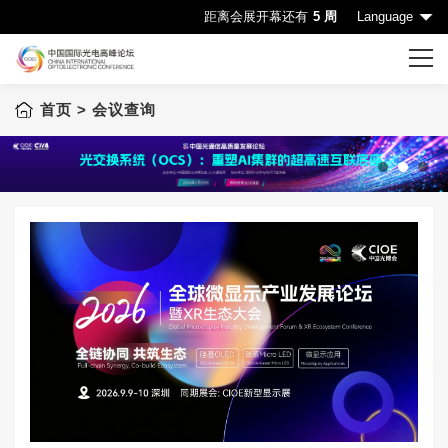
距离会展开幕还有
5 周
Language
首页
> 会议查询
首页
CIOE首页
会议一览表
1
2
3
会议查询
赞助机会
申请成为演讲嘉宾
下载中心