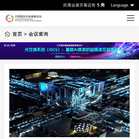
距离会展开幕还有
5 周
Language
首页
> 会议查询
首页
CIOE首页
会议一览表
1
2
3
会议查询
赞助机会
申请成为演讲嘉宾
下载中心