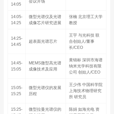
会议开场
14:05
14:05-
微型光谱仪及光谱
张楠 北京理工大学
14:25
成像芯片研究进展
教授
王宇 与光科技 联
14:25-
超表面光谱芯片
合创始人/董事
14:45
长/CEO
黄锦标 深圳市海谱
14:45-
MEMS微型高光谱
纳米光学科技有限
15:05
成像技术及应用
公司 创始人/CEO
王少伟 中国科学院
15:05-
微型光谱仪的发展
上海技术物理研究
15:25
历程
所 研究员
15:25-
微型拉曼光谱仪的
陈娟 如海光电 资