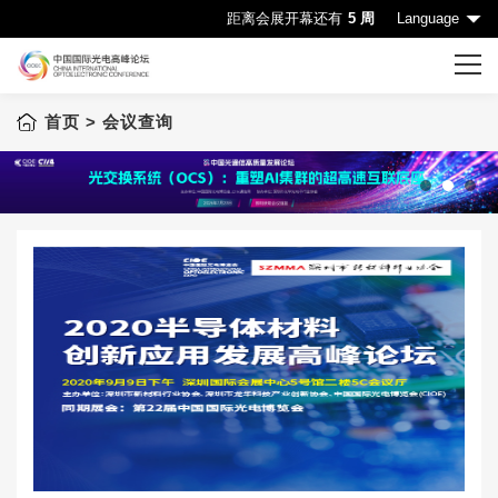
距离会展开幕还有
5 周
Language
首页
> 会议查询
首页
CIOE首页
会议一览表
1
2
3
会议查询
赞助机会
申请成为演讲嘉宾
下载中心