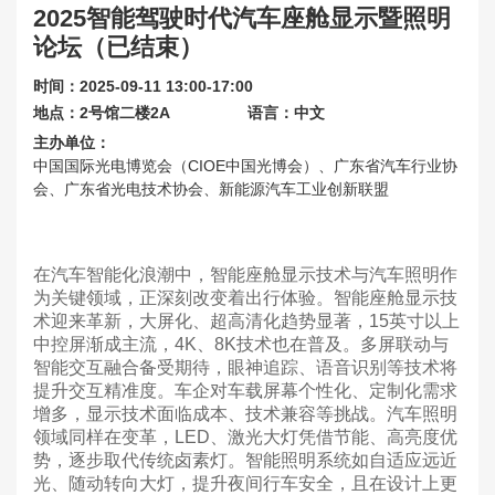
2025智能驾驶时代汽车座舱显示暨照明
联系我们
论坛（已结束）
关于展会
时间：2025-09-11 13:00-17:00
地点：2号馆二楼2A
语言：中文
主办单位：
中国国际光电博览会（CIOE中国光博会）、广东省汽车行业协
会、广东省光电技术协会、新能源汽车工业创新联盟
在汽车智能化浪潮中，智能座舱显示技术与汽车照明作
为关键领域，正深刻改变着出行体验。智能座舱显示技
术迎来革新，大屏化、超高清化趋势显著，15英寸以上
中控屏渐成主流，4K、8K技术也在普及。多屏联动与
智能交互融合备受期待，眼神追踪、语音识别等技术将
提升交互精准度。车企对车载屏幕个性化、定制化需求
增多，显示技术面临成本、技术兼容等挑战。
汽车照明
领域同样在变革，LED、激光大灯凭借节能、高亮度优
势，逐步取代传统卤素灯。智能照明系统如自适应远近
光、随动转向大灯，提升夜间行车安全，且在设计上更