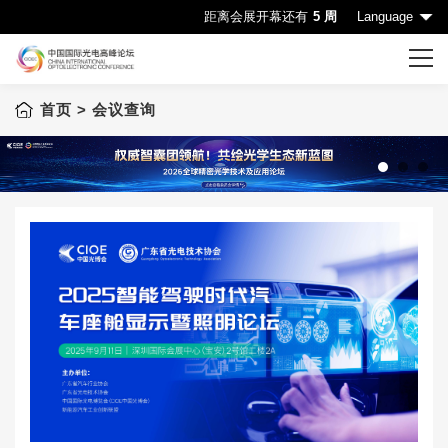
距离会展开幕还有
5 周
Language
首页
> 会议查询
首页
CIOE首页
会议一览表
1
2
3
会议查询
赞助机会
申请成为演讲嘉宾
下载中心