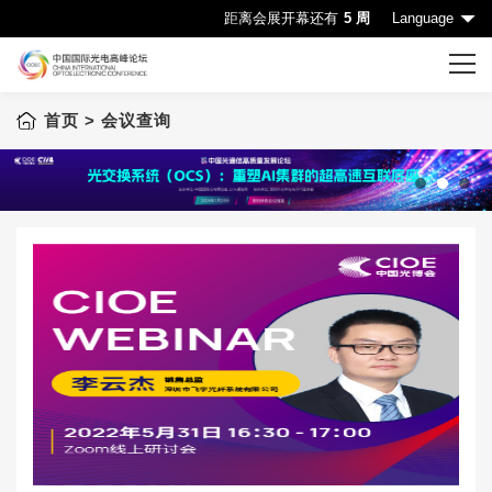
距离会展开幕还有
5 周
Language
首页
> 会议查询
首页
CIOE首页
会议一览表
1
2
3
会议查询
赞助机会
申请成为演讲嘉宾
下载中心