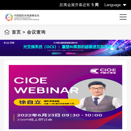
距离会展开幕还有
5 周
Language
首页
> 会议查询
首页
CIOE首页
会议一览表
1
2
3
会议查询
赞助机会
申请成为演讲嘉宾
下载中心