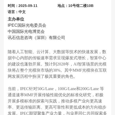
时间：2025-09-11
地点：10号馆二楼10B
语言：中文
主办单位
IPEC国际光电委员会
中国国际光电博览会
讯石信息咨询（深圳）有限公司
随着人工智能、云计算、大数据等技术的快速发展，数
据中心内部的传输速率需求呈现爆发式增长，智算中心
的建设也蓬勃开展。预计到2028年，AI智算场景的光模
块将占整个光模块市场的38%。其中MMF光模块在互联
网发展历程中扮演了极其重要的角色。
当前，
IPEC
针对
50G/Lane
，
100G/Lane
和
200G/Lane
等
通道速率
MMF
开展传输性能优化的标准化研究，积极
开展多模标准的探索与实践，推动多模产业向更高速
率、更远传输距离、更高可靠性和更低成本的方向稳步
发展。
IPEC
期望聚集产业力量，与业界同仁共同探索多