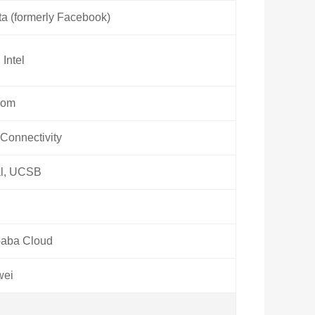
ta (formerly Facebook)
Intel
com
Connectivity
al, UCSB
ibaba Cloud
wei