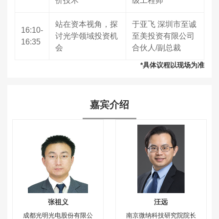
价技术
级工程师
站在资本视角，探
于亚飞 深圳市至诚
16:10-
讨光学领域投资机
至美投资有限公司
16:35
会
合伙人/副总裁
*具体议程以现场为准
嘉宾介绍
张祖义
汪远
成都光明光电股份有限公
南京微纳科技研究院院长