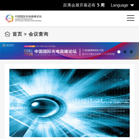
距离会展开幕还有
5 周
Language
首页
> 会议查询
首页
CIOE首页
会议一览表
1
2
3
会议查询
赞助机会
申请成为演讲嘉宾
下载中心