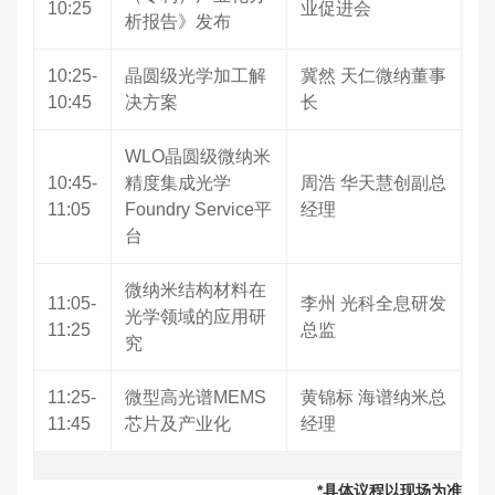
10:25
业促进会
析报告》发布
10:25-
晶圆级光学加工解
冀然 天仁微纳董事
10:45
决方案
长
WLO晶圆级微纳米
10:45-
精度集成光学
周浩 华天慧创副总
11:05
Foundry Service平
经理
台
微纳米结构材料在
11:05-
李州 光科全息研发
光学领域的应用研
11:25
总监
究
11:25-
微型高光谱MEMS
黄锦标 海谱纳米总
11:45
芯片及产业化
经理
*具体议程以现场为准