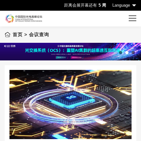
距离会展开幕还有
5 周
Language
首页
> 会议查询
首页
CIOE首页
会议一览表
1
2
3
会议查询
赞助机会
申请成为演讲嘉宾
下载中心