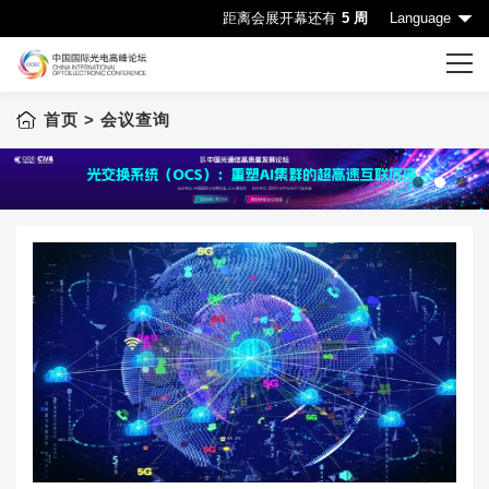
距离会展开幕还有
5 周
Language
首页
> 会议查询
首页
CIOE首页
会议一览表
1
2
3
会议查询
赞助机会
申请成为演讲嘉宾
下载中心