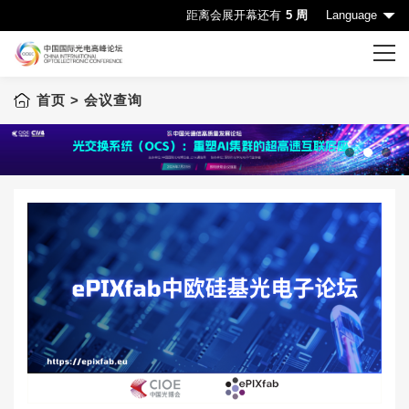
距离会展开幕还有
5 周
Language
首页
> 会议查询
首页
CIOE首页
会议一览表
1
2
3
会议查询
赞助机会
申请成为演讲嘉宾
下载中心