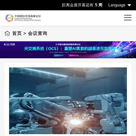
距离会展开幕还有
5 周
Language
首页
> 会议查询
首页
CIOE首页
会议一览表
1
2
3
会议查询
赞助机会
申请成为演讲嘉宾
下载中心