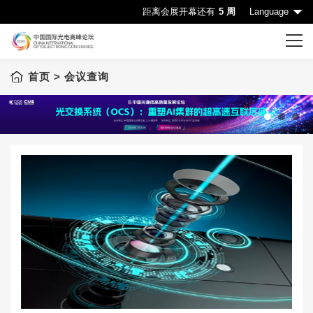
距离会展开幕还有
5 周
Language
首页
> 会议查询
首页
CIOE首页
会议一览表
1
2
3
会议查询
赞助机会
申请成为演讲嘉宾
下载中心