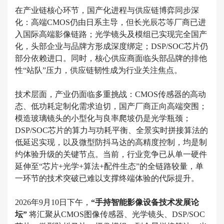
在产业链核心环节，国产化进程与供应链博弈同步深
化：高端CMOS仍由日系主导，但长光辰芯等厂商已进
入国际高端影像链路；光学镜头及模组已实现完全国产
化，头部企业与品牌方形成深度绑定；DSP/SOC芯片仍
部分依赖进口。同时，核心供应商面临头部品牌的排他
性“站队”压力，供应链韧性成为行业关注焦点。
技术层面，产业仍面临多重挑战：CMOS传感器的高动
态、低功耗定制化需求迫切，国产厂商正向高端突围；
模造玻璃镜头的小型化与良率爬坡仍是光学瓶颈；
DSP/SOC芯片的算力与功耗平衡、全景实时拼接算法的
低延迟实现，以及微型防抖马达的高精度控制，均是制
约体验升级的关键节点。当前，行业竞争已从单一硬件
延伸至“芯片+光学+算法+配件生态”的全链路较量，单
一环节的技术突破已难以支撑终端体验的代际提升。
2026年9月10日下午，
“手持智能影像设备技术发展论
坛”
将汇聚从CMOS图像传感器、光学镜头、DSP/SOC